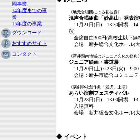
園事業
14年度までの事
《地元合唱団による初披露》
業
混声合唱組曲「妙高山」発表演
15年度の事業
11月21日(日) 13:30開場 14
演
ダウンロード
全席自由300円(高校生以下無料
おすすめサイト
会場 新井総合文化ホール(大
コンタクト
《新井頸南地域のジュニア文化の祭典
ジュニア絵画・書道展
11月20日(土)～23日(火) 9:00
会場：新井市総合コミュニテ
《演劇学校創作劇「景虎」上演》
あらい演劇フェスティバル
11月28日(日) 13:00開場 1
入場無料
会場 新井総合文化ホール(大
◆ イベント