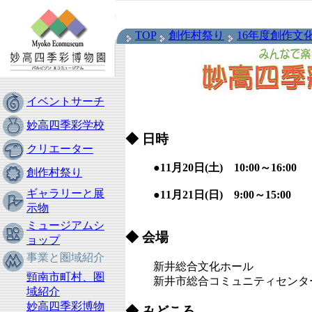
TOP
創作村祭り
16年度創作文
イベントサーチ
妙高四季彩学校
◆ 日時
クリエーター
●11月20日(土) 10:00～16:00
創作村祭り
ギャラリーと展
●11月21日(日) 9:00～15:00
示物
ミュージアムシ
◆ 会場
ョップ
事業と圏域紹介
新井総合文化ホール
頸南市町村、圏
新井市総合コミュニティセンタ
域紹介
妙高四季彩博物
◆ みどころ