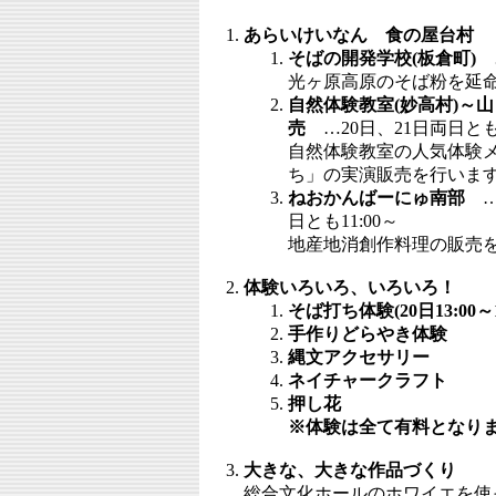
あらいけいなん 食の屋台村
そばの開発学校(板倉町)
…
光ヶ原高原のそば粉を延命
自然体験教室(妙高村)～
売
…20日、21日両日とも1
自然体験教室の人気体験
ち」の実演販売を行いま
ねおかんばーにゅ南部
…
日とも11:00～
地産地消創作料理の販売
体験いろいろ、いろいろ！
そば打ち体験(20日13:00～15
手作りどらやき体験
縄文アクセサリー
ネイチャークラフト
押し花
※体験は全て有料となり
大きな、大きな作品づくり
総合文化ホールのホワイエを使