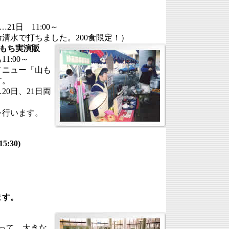
21日 11:00～
清水で打ちました。200食限定！）
山もち実演販
1:00～
メニュー「山も
す。
20日、21日両
を行います。
:30)
ます。
って、大きな